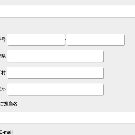
番号
-
府県
町村
ほか
ご担当名
E-mail