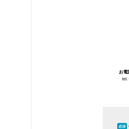
お電
tel.
必須