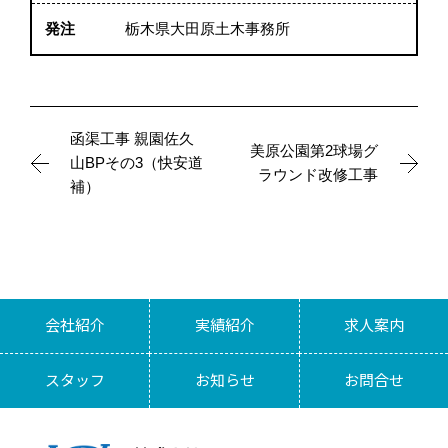
発注
栃木県大田原土木事務所
函渠工事 親園佐久
美原公園第2球場グ
山BPその3（快安道
ラウンド改修工事
補）
会社紹介
実績紹介
求人案内
スタッフ
お知らせ
お問合せ