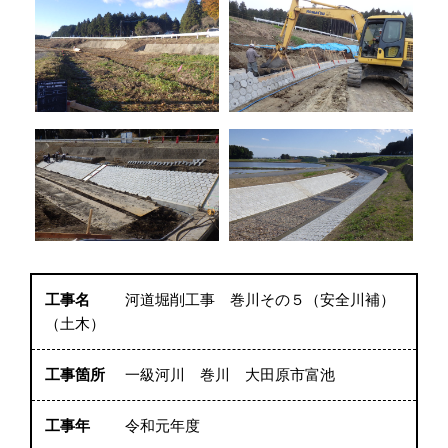
工事名
河道堀削工事 巻川その５（安全川補）
（土木）
工事箇所
一級河川 巻川 大田原市富池
工事年
令和元年度