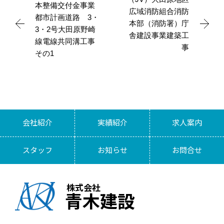
本整備交付金事業
広域消防組合消防
都市計画道路 3・
本部（消防署）庁
3・2号大田原野崎
舎建設事業建築工
線電線共同溝工事
事
その1
会社紹介
実績紹介
求人案内
スタッフ
お知らせ
お問合せ
株式会社
青木建設