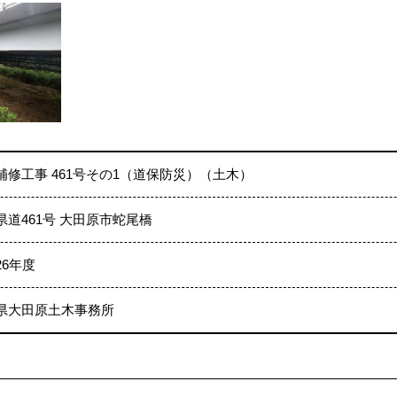
補修工事 461号その1（道保防災）（土木）
県道461号 大田原市蛇尾橋
26年度
県大田原土木事務所