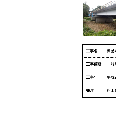
工事名
橋梁
工事箇所
一般
工事年
平成
発注
栃木